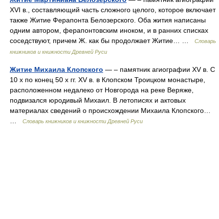
XVI в., составляющий часть сложного целого, которое включает
также Житие Ферапонта Белозерского. Оба жития написаны
одним автором, ферапонтовским иноком, и в ранних списках
соседствуют, причем Ж. как бы продолжает Житие… …
Словарь
книжников и книжности Древней Руси
Житие Михаила Клопского
— – памятник агиографии XV в. С
10 х по конец 50 х гг. XV в. в Клопском Троицком монастыре,
расположенном недалеко от Новгорода на реке Веряже,
подвизался юродивый Михаил. В летописях и актовых
материалах сведений о происхождении Михаила Клопского…
…
Словарь книжников и книжности Древней Руси