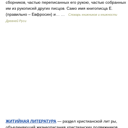
сборников, частью переписанных его рукою, частью собранных
им из рукописей других писцов. Само имя книгописца Е.
(правильно – Евфросин) и… …
Словарь книжников и книжности
Древней Руси
ЖИТИЙНАЯ ЛИТЕРАТУРА
— раздел христианской лит ры,
объединяющий жизнеописания христианских подвижников,