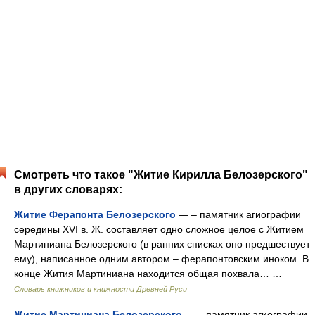
Смотреть что такое "Житие Кирилла Белозерского"
в других словарях:
Житие Ферапонта Белозерского
— – памятник агиографии
середины XVI в. Ж. составляет одно сложное целое с Житием
Мартиниана Белозерского (в ранних списках оно предшествует
ему), написанное одним автором – ферапонтовским иноком. В
конце Жития Мартиниана находится общая похвала… …
Словарь книжников и книжности Древней Руси
Житие Мартиниана Белозерского
— – памятник агиографии