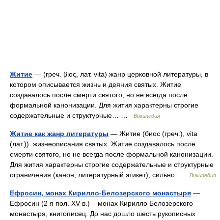
Житие
— (греч. βιος, лат. vita) жанр церковной литературы, в
котором описывается жизнь и деяния святых. Житие
создавалось после смерти святого, но не всегда после
формальной канонизации. Для жития характерны строгие
содержательные и структурные… …
Википедия
Житие как жанр литературы
— Житие (биос (греч.), vita
(лат.)) жизнеописания святых. Житие создавалось после
смерти святого, но не всегда после формальной канонизации.
Для жития характерны строгие содержательные и структурные
ограничения (канон, литературный этикет), сильно …
Википедия
Ефросин, монах Кирилло-Белозерского монастыря
—
Ефросин (2 я пол. XV в.) – монах Кирилло Белозерского
монастыря, книгописец. До нас дошло шесть рукописных