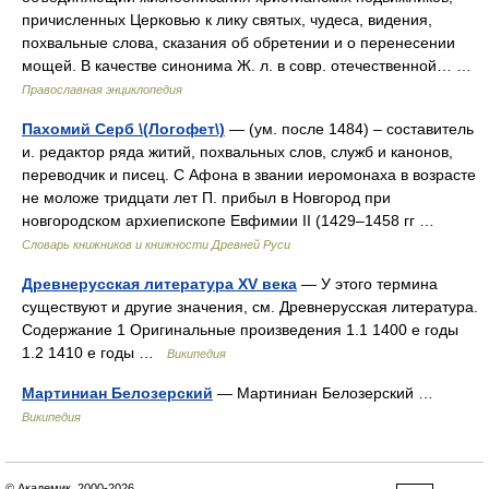
причисленных Церковью к лику святых, чудеса, видения,
похвальные слова, сказания об обретении и о перенесении
мощей. В качестве синонима Ж. л. в совр. отечественной… …
Православная энциклопедия
Пахомий Серб \(Логофет\)
— (ум. после 1484) – составитель
и. редактор ряда житий, похвальных слов, служб и канонов,
переводчик и писец. С Афона в звании иеромонаха в возрасте
не моложе тридцати лет П. прибыл в Новгород при
новгородском архиепископе Евфимии II (1429–1458 гг …
Словарь книжников и книжности Древней Руси
Древнерусская литература XV века
— У этого термина
существуют и другие значения, см. Древнерусская литература.
Содержание 1 Оригинальные произведения 1.1 1400 е годы
1.2 1410 е годы …
Википедия
Мартиниан Белозерский
— Мартиниан Белозерский …
Википедия
© Академик, 2000-2026